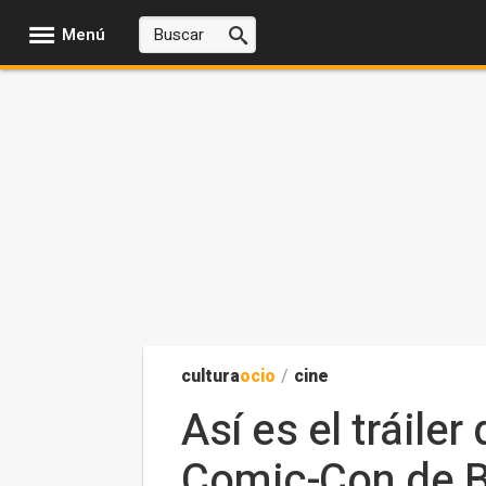
Menú
cultura
ocio
/
cine
Así es el tráile
Comic-Con de Br