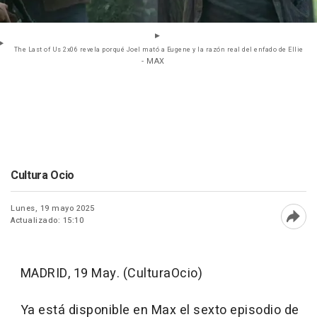
The Last of Us 2x06 revela porqué Joel mató a Eugene y la razón real del enfado de Ellie
- MAX
Cultura Ocio
Lunes, 19 mayo 2025
Actualizado: 15:10
Abri
MADRID, 19 May. (CulturaOcio)
Ya está disponible en Max el sexto episodio de