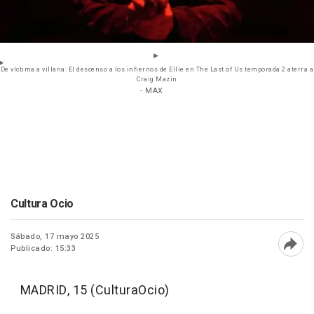
De víctima a villana: El descenso a los infiernos de Ellie en The Last of Us temporada 2 aterra a
Craig Mazin
- MAX
Cultura Ocio
Sábado, 17 mayo 2025
Publicado: 15:33
Abri
MADRID, 15 (CulturaOcio)