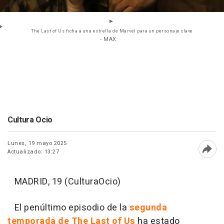
The Last of Us ficha a una estrella de Marvel para un personaje clave
- MAX
Cultura Ocio
Lunes, 19 mayo 2025
Actualizado: 13:27
Abri
MADRID, 19 (CulturaOcio)
El penúltimo episodio de la
segunda
temporada de The Last of Us
ha estado