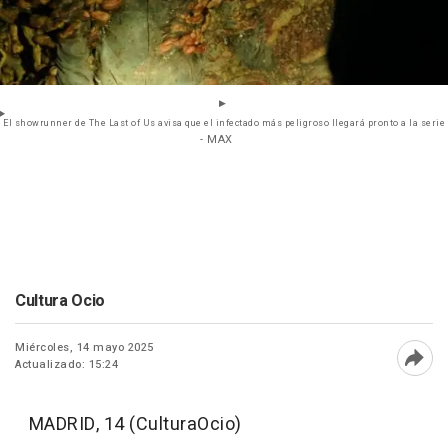
El showrunner de The Last of Us avisa que el infectado más peligroso llegará pronto a la serie
- MAX
Cultura Ocio
Miércoles, 14 mayo 2025
Actualizado: 15:24
Abri
MADRID, 14 (CulturaOcio)