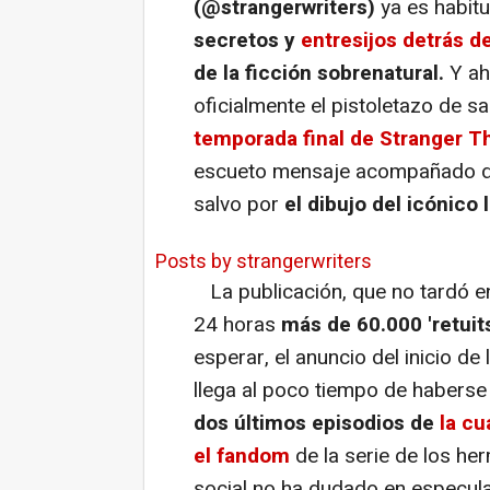
(@strangerwriters)
ya es habitu
secretos y
entresijos detrás d
de la ficción sobrenatural.
Y ah
oficialmente el pistoletazo de sa
temporada final de Stranger T
escueto mensaje acompañado de 
salvo por
el dibujo del icónico l
Posts by strangerwriters
La publicación, que no tardó e
24 horas
más de 60.000 'retuit
esperar, el anuncio del inicio d
llega al poco tiempo de habers
dos últimos episodios de
la cu
el fandom
de la serie de los her
social no ha dudado en especul