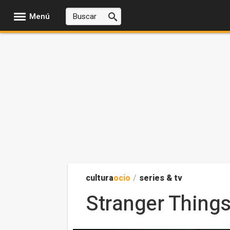
Menú
cultura
ocio
/
series & tv
Stranger Things