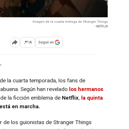
Imagen de la cuarta entrega de Stranger Things
- NETFLIX
IA
Seguir en
Abrir opciones para compartir
-
de la cuarta temporada, los fans de
rabuena. Según han revelado
los hermanos
 de la ficción emblema de
Netflix
,
la quinta
está en marcha.
r de los guionistas de Stranger Things