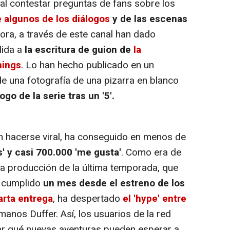
al contestar preguntas de fans sobre los
e algunos de los diálogos
y de las escenas
ora, a través de este canal han dado
lida a
la escritura de guion de
la
hings
. Lo han hecho publicado en un
una fotografía de una pizarra en blanco
ogo de la serie tras un '5'.
n hacerse viral, ha conseguido en menos de
s' y casi 700.000 'me gusta'
. Como era de
e la producción de la última temporada, que
e cumplido
un mes desde el estreno de los
arta entrega
, ha despertado
el 'hype' entre
manos Duffer. Así, los usuarios de la red
ar qué nuevas aventuras pueden esperar a