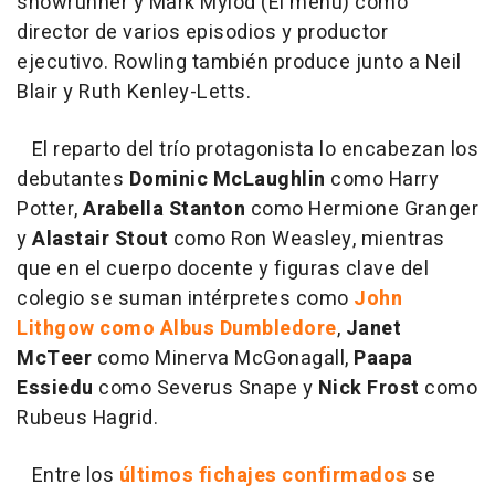
showrunner y Mark Mylod (El menú) como
director de varios episodios y productor
ejecutivo. Rowling también produce junto a Neil
Blair y Ruth Kenley-Letts.
El reparto del trío protagonista lo encabezan los
debutantes
Dominic McLaughlin
como Harry
Potter,
Arabella Stanton
como Hermione Granger
y
Alastair Stout
como Ron Weasley, mientras
que en el cuerpo docente y figuras clave del
colegio se suman intérpretes como
John
Lithgow como Albus Dumbledore
,
Janet
McTeer
como Minerva McGonagall,
Paapa
Essiedu
como Severus Snape y
Nick Frost
como
Rubeus Hagrid.
Entre los
últimos fichajes confirmados
se