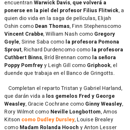
encuentran
Warwick Davis
,
que volverá a
ponerse en la piel del profesor Filius Flitwick
, a
quien dio vida en la saga de películas, Elijah
Oshin como
Dean Thomas
, Finn Stephenscomo
Vincent Crabbe
, William Nash como
Gregory
Goyle
, Sirine Saba como
la profesora Pomona
Sprout
, Richard Durdencomo como
la profesora
Cuthbert Binns
, Bríd Brennan como
la señora
Poppy Pomfrey
y Leigh Gill como
Griphook
, el
duende que trabaja en el Banco de Gringotts.
Completan el reparto Tristan y Gabriel Harland,
que darán vida a
los gemelos Fred y George
Weasley
, Gracie Cochrane como
Ginny Weasley
,
Rory Wilmot como
Neville Longbottom
, Amos
Kitson
como Dudley Dursley
, Louise Brealey
como
Madam Rolanda Hooch
y Anton Lesser