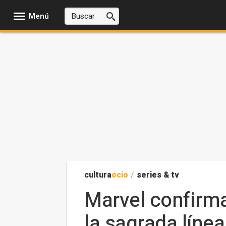
Menú
cultura
ocio
/
series & tv
Marvel confirma
la sagrada líne