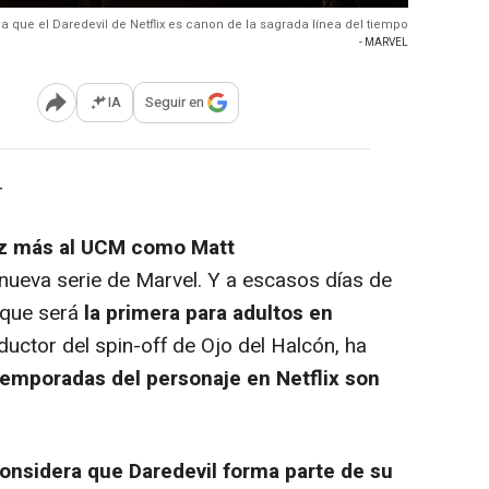
a que el Daredevil de Netflix es canon de la sagrada línea del tiempo
- MARVEL
IA
Seguir en
Abrir opciones para compartir
-
ez más al UCM como Matt
a nueva serie de Marvel. Y a escasos días de
 que será
la primera para adultos en
uctor del spin-off de Ojo del Halcón, ha
 temporadas del personaje en Netflix son
nsidera que Daredevil forma parte de su