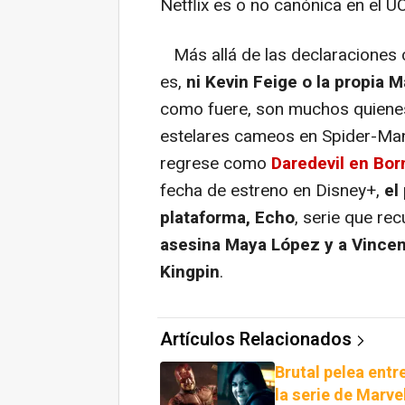
Netflix es o no canónica en el U
Más allá de las declaraciones 
es,
ni Kevin Feige o la propia 
como fuere, son muchos quienes
estelares cameos en Spider-Man
regrese como
Daredevil en Bor
fecha de estreno en Disney+,
el
plataforma, Echo
, serie que re
asesina Maya López y a Vincent
Kingpin
.
Artículos Relacionados
Brutal pelea entr
la serie de Marve