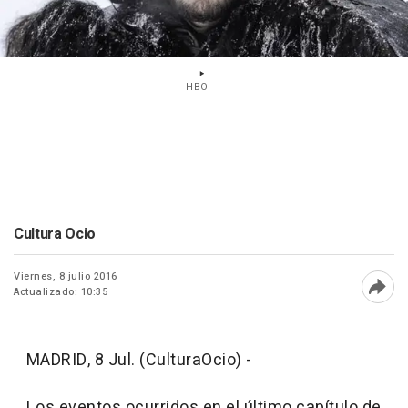
HBO
Cultura Ocio
Viernes, 8 julio 2016
Actualizado: 10:35
Abri
MADRID, 8 Jul. (CulturaOcio) -
Los eventos ocurridos en el último capítulo de