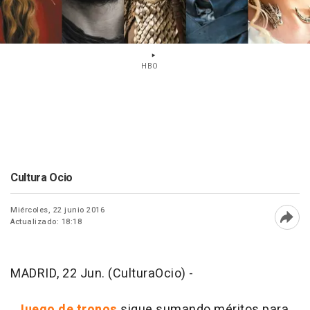
HBO
Cultura Ocio
Miércoles, 22 junio 2016
Actualizado: 18:18
Abri
MADRID, 22 Jun. (CulturaOcio) -
Juego de tronos
sigue sumando méritos para