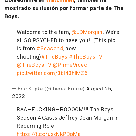
Comediante en
Watchmen
, también ha
mostrado su ilusión por formar parte de The
Boys.
Welcome to the fam,
@JDMorgan
. We’re
all SO PSYCHED to have you!! (This pic
is from
#Season4
, now
shooting)
#TheBoys
#TheBoysTV
@TheBoysTV
@PrimeVideo
pic.twitter.com/3bl40hlMZ6
— Eric Kripke (@therealKripke)
August 25,
2022
BAA—FUCKING—BOOOOM!!! The Boys
Season 4 Casts Jeffrey Dean Morgan in
Recurring Role
https://t.co/usdvkPBoMa