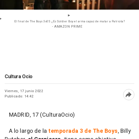
El final de The Boys 3x05: ¿Es Soldier Boy el arma capaz de matar a Patriota?
- AMAZON PRIME
Cultura Ocio
Viernes, 17 junio 2022
Publicado: 14:42
Abri
MADRID, 17 (CulturaOcio)
A lo largo de la
temporada 3 de The Boys
, Billy