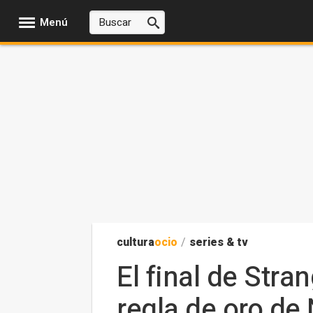
Menú
cultura
ocio
/
series & tv
El final de Stra
regla de oro de 