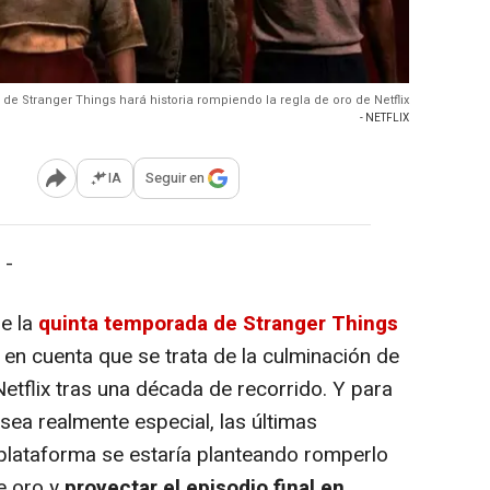
al de Stranger Things hará historia rompiendo la regla de oro de Netflix
- NETFLIX
IA
Seguir en
Abrir opciones para compartir
 -
e la
quinta temporada de Stranger Things
en cuenta que se trata de la culminación de
Netflix tras una década de recorrido. Y para
sea realmente especial, las últimas
plataforma se estaría planteando romperlo
e oro y
proyectar el episodio final en