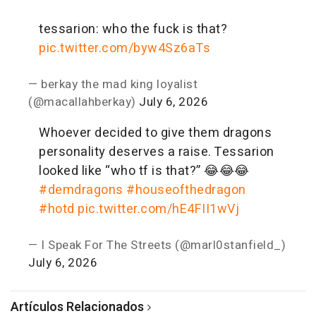
tessarion: who the fuck is that?
pic.twitter.com/byw4Sz6aTs
— berkay the mad king loyalist
(@macallahberkay)
July 6, 2026
Whoever decided to give them dragons
personality deserves a raise. Tessarion
looked like “who tf is that?” 😂😂😂
#demdragons
#houseofthedragon
#hotd
pic.twitter.com/hE4FII1wVj
— I Speak For The Streets (@marl0stanfield_)
July 6, 2026
Artículos Relacionados