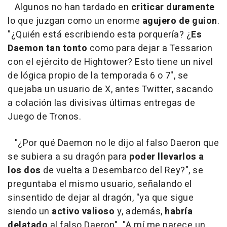
Algunos no han tardado en
criticar duramente
lo que juzgan como un enorme
agujero de guion
.
"¿Quién está escribiendo esta porquería? ¿
Es
Daemon tan tonto
como para dejar a Tessarion
con el ejército de Hightower? Esto tiene un nivel
de lógica propio de la temporada 6 o 7", se
quejaba un usuario de X, antes Twitter, sacando
a colación las divisivas últimas entregas de
Juego de Tronos.
"¿Por qué Daemon no le dijo al falso Daeron que
se subiera a su dragón para
poder llevarlos a
los dos
de vuelta a Desembarco del Rey?", se
preguntaba el mismo usuario, señalando el
sinsentido de dejar al dragón, "ya que sigue
siendo un
activo valioso
y, además,
habría
delatado
al falso Daeron". "A mí me parece un