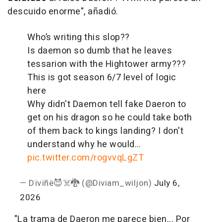
descuido enorme", añadió.
Who’s writing this slop??
Is daemon so dumb that he leaves
tessarion with the Hightower army???
This is got season 6/7 level of logic
here
Why didn't Daemon tell fake Daeron to
get on his dragon so he could take both
of them back to kings landing? I don't
understand why he would…
pic.twitter.com/rogvvqLgZT
— Dïvïñë😈☠️🐉 (@Diviam_wiljon)
July 6,
2026
"La trama de Daeron me parece bien... Por