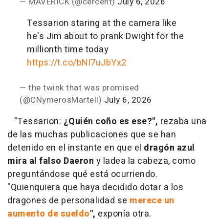
— MAVERICK (@cercent)
July 6, 2026
Tessarion staring at the camera like
he's Jim about to prank Dwight for the
millionth time today
https://t.co/bNl7uJbYx2
— the twink that was promised
(@CNymerosMartell)
July 6, 2026
"Tessarion:
¿Quién coño es ese?",
rezaba una
de las muchas publicaciones que se han
detenido en el instante en que el
dragón azul
mira al falso Daeron
y ladea la cabeza, como
preguntándose qué está ocurriendo.
"Quienquiera que haya decidido dotar a los
dragones de personalidad se
merece un
aumento de sueldo
",
exponía otra.