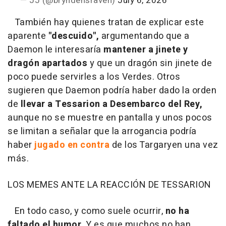
— JJ (@bryndensraven)
July 6, 2026
También hay quienes tratan de explicar este
aparente
"descuido",
argumentando que a
Daemon le interesaría
mantener a jinete y
dragón apartados
y que un dragón sin jinete de
poco puede servirles a los Verdes. Otros
sugieren que Daemon podría haber dado la orden
de
llevar a Tessarion a Desembarco del Rey,
aunque no se muestre en pantalla y unos pocos
se limitan a señalar que la arrogancia podría
haber
jugado en contra
de los Targaryen una vez
más.
LOS MEMES ANTE LA REACCIÓN DE TESSARION
En todo caso, y como suele ocurrir,
no ha
faltado el humor
. Y es que muchos no han