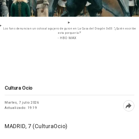
Los fans denuncian un colosal agujero de guion en La Casa del Dragón 3x03: "¿Quién escribe
esta porquería?"
- HBO MAX
Cultura Ocio
Martes, 7 julio 2026
Actualizado: 19:19
Abri
MADRID, 7 (CulturaOcio)