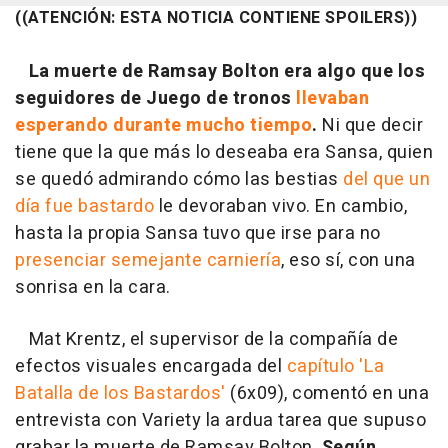
((ATENCIÓN: ESTA NOTICIA CONTIENE SPOILERS))
La muerte de Ramsay Bolton era algo que los
seguidores de Juego de tronos
llevaban
esperando durante mucho tiempo
.
Ni que decir
tiene que la que más lo deseaba era Sansa, quien
se quedó admirando cómo las bestias
del que un
día fue bastardo
le devoraban vivo. En cambio,
hasta la propia Sansa tuvo que irse para no
presenciar semejante carniería
, eso sí, con una
sonrisa en la cara.
Mat Krentz, el supervisor de la compañía de
efectos visuales encargada del
capítulo 'La
Batalla de los Bastardos'
(6x09), comentó en una
entrevista con Variety la ardua tarea que supuso
grabar la muerte de Ramsay Bolton.
Según