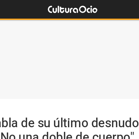
abla de su último desnud
. No una doble de cuerpo"