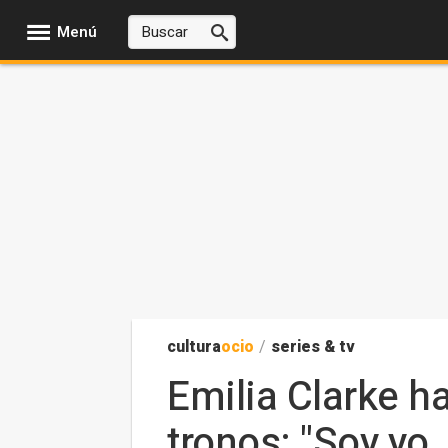
Menú
cultura
ocio
/
series & tv
Emilia Clarke h
tronos: "Soy yo