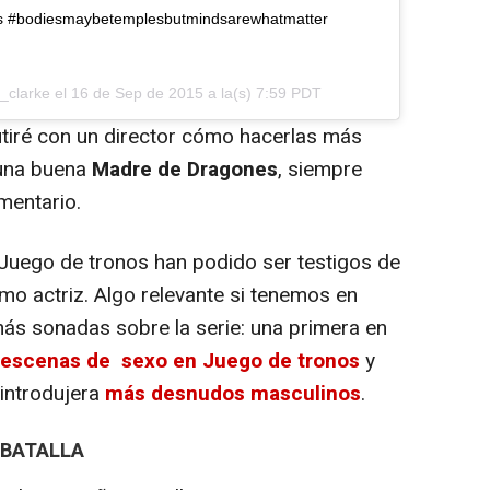
arys #bodiesmaybetemplesbutmindsarewhatmatter
_clarke el
16 de Sep de 2015 a la(s) 7:59 PDT
cutiré con un director cómo hacerlas más
 una buena
Madre de Dragones
, siempre
omentario.
Juego de tronos han podido ser testigos de
o actriz. Algo relevante si tenemos en
ás sonadas sobre la serie: una primera en
 escenas de sexo en Juego de tronos
y
 introdujera
más desnudos masculinos
.
A BATALLA