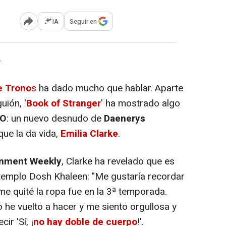
IA
Seguir en
Abrir opciones para compartir
-
e Trono
s
ha dado mucho que hablar. Aparte
uión, '
Book of Stranger
' ha mostrado algo
O
: un nuevo desnudo de
Daenerys
que la da vida,
Emilia Clarke
.
inment Weekly
, Clarke ha revelado que es
 templo Dosh Khaleen: "Me gustaría recordar
 me quité la ropa fue en la 3ª temporada.
 he vuelto a hacer y me siento orgullosa y
ir 'Sí, ¡
no hay doble de cuerpo
!'.