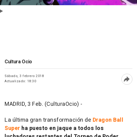
Cultura Ocio
Sábado, 3 febrero 2018
Actualizado: 18:30
Abri
MADRID, 3 Feb. (CulturaOcio) -
La última gran transformación de
Dragon Ball
Super
ha puesto en jaque a todos los
luchadores restantes del Torneo de Poder
,