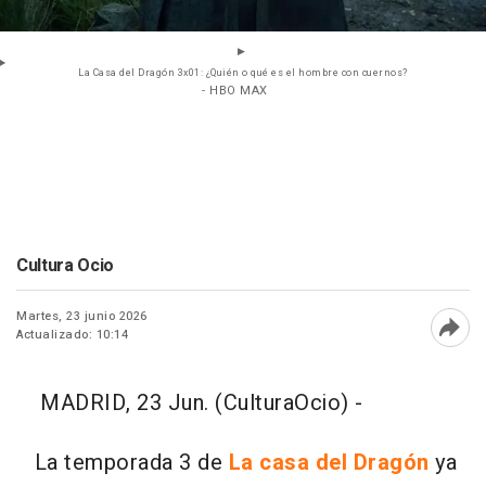
La Casa del Dragón 3x01: ¿Quién o qué es el hombre con cuernos?
- HBO MAX
Cultura Ocio
Martes, 23 junio 2026
Actualizado: 10:14
Abri
MADRID, 23 Jun. (CulturaOcio) -
La temporada 3 de
La casa del Dragón
ya