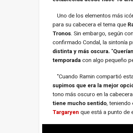
Uno de los elementos más icón
para su cabecera el tema que
R
Tronos
. Sin embargo, según com
confirmado Condal, la sintonía p
distinta y más oscura.
"
Queríam
temporada
con algo pequeño per
"Cuando Ramin compartió esta 
supimos que era la mejor opci
tono más oscuro en la cabecera
tiene mucho sentido
, teniendo
Targaryen
que está a punto de es