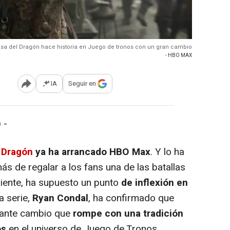
Casa del Dragón hace historia en Juego de tronos con un gran cambio
- HBO MAX
IA
Seguir en
Abrir opciones para compartir
 -
 Dragón
ya ha arrancado HBO Max
. Y lo ha
s de regalar a los fans una de las batallas
niente, ha supuesto un punto
de inflexión en
a serie,
Ryan Condal
, ha confirmado que
tante cambio que
rompe con una tradición
os
en el universo de Juego de Tronos.