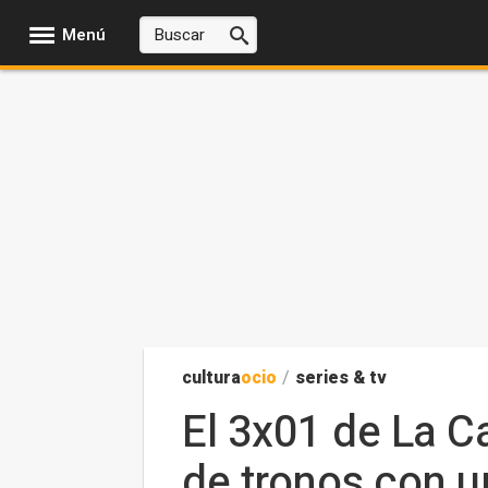
Menú
cultura
ocio
/
series & tv
El 3x01 de La C
de tronos con 