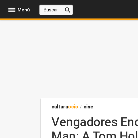
Menú
cultura
ocio
/
cine
Vengadores Endg
Man: A Tom Holla