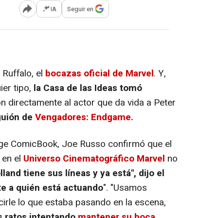
IA
Seguir en
Abrir opciones para compartir
Ruffalo, el
bocazas oficial de Marvel
. Y,
ier tipo,
la Casa de las Ideas tomó
n directamente al actor que da vida a Peter
guión de
Vengadores: Endgame.
oge ComicBook, Joe Russo confirmó que el
en el
Universo Cinematográfico Marvel
no
and tiene sus líneas y ya está", dijo el
nte a quién está actuando
". "Usamos
irle lo que estaba pasando en la escena,
 ratos intentando
mantener su boca