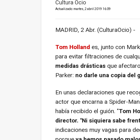
Cultura Ocio
Actualizado: martes, 2 abril 2019 16:09
MADRID, 2 Abr. (CulturaOcio) -
Tom Holland
es, junto con Mark 
para evitar filtraciones de cualqu
medidas drásticas
que afectaro
Parker:
no darle una copia del 
En unas declaraciones que rec
actor que encarna a Spider-Man 
había recibido el guión. "
Tom Holl
director. "Ni siquiera sabe fre
indicaciones muy vagas para dec
porque
ya hemos pasado malos