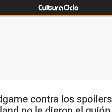
ame contra los spoilers
nd no le dieron el guión 