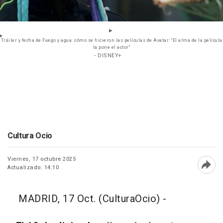
Tráiler y fecha de Fuego y agua: cómo se hicieron las películas de Avatar: "El alma de la película
la pone el actor"
- DISNEY+
Cultura Ocio
Viernes, 17 octubre 2025
Actualizado: 14:10
Abri
MADRID, 17 Oct. (CulturaOcio) -