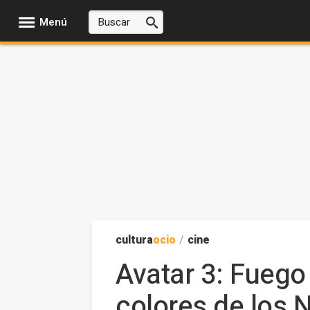
Menú
cultura
ocio
/
cine
Avatar 3: Fuego 
colores de los N