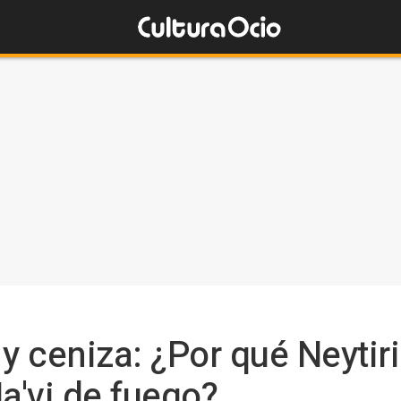
y ceniza: ¿Por qué Neytiri 
a'vi de fuego?