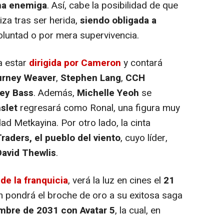
cha enemiga
. Así, cabe la posibilidad de que
iza tras ser herida,
siendo obligada a
oluntad o por mera supervivencia.
a estar
dirigida por Cameron
y contará
urney Weaver
,
Stephen Lang
,
CCH
ley Bass
. Además,
Michelle Yeoh
se
slet
regresará como Ronal, una figura muy
d Metkayina. Por otro lado, la cinta
raders, el pueblo del viento
, cuyo líder,
David Thewlis
.
a
de la franquicia
, verá la luz en cines el
21
 pondrá el broche de oro a su exitosa saga
mbre de 2031 con Avatar 5
, la cual, en