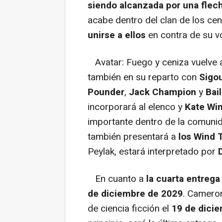
siendo alcanzada por una fle
acabe dentro del clan de los cen
unirse a ellos
en contra de su v
Avatar: Fuego y ceniza vuelve 
también en su reparto con
Sigo
Pounder
,
Jack Champion
y
Bai
incorporará al elenco y
Kate Win
importante dentro de la comunida
también presentará a
los Wind T
Peylak, estará interpretado por
En cuanto a
la cuarta entreg
de diciembre de 2029
. Cameron
de ciencia ficción el
19 de dicie