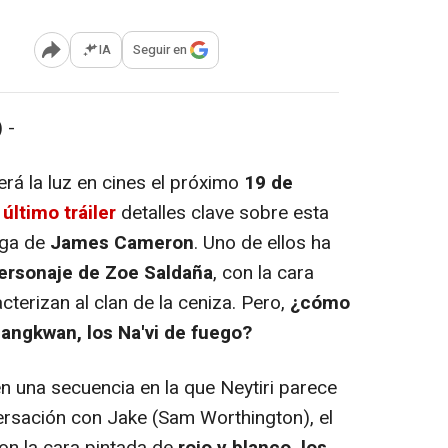
IA
Seguir en
Abrir opciones para compartir
 -
erá la luz en cines el próximo
19 de
 último tráiler
detalles clave sobre esta
aga de
James Cameron
. Uno de ellos ha
 personaje de Zoe Saldaña
, con la cara
terizan al clan de la ceniza. Pero,
¿cómo
Mangkwan, los Na'vi de fuego?
n una secuencia en la que Neytiri parece
ersación con Jake (Sam Worthington), el
n la cara pintada de
rojo y blanco, los