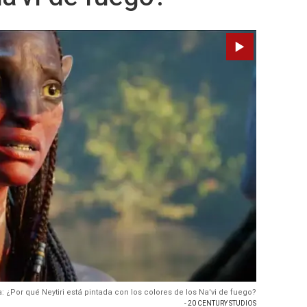
a: ¿Por qué Neytiri está pintada con los colores de los Na'vi de fuego?
- 20 CENTURY STUDIOS