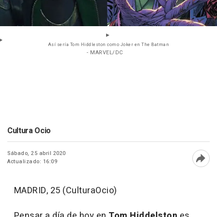
Así sería Tom Hiddleston como Joker en The Batman
- MARVEL/DC
Cultura Ocio
Sábado, 25 abril 2020
Actualizado: 16:09
Abri
MADRID, 25 (CulturaOcio)
Pensar a día de hoy en
Tom Hiddelston
es