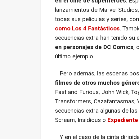
en el cine de superhéroes
. Es
lanzamientos de Marvel Studios, q
todas sus películas y series, co
como Los 4 Fantásticos
. Tambi
secuencias extra han tenido su e
en personajes de DC Comics
, 
último ejemplo.
Pero además, las escenas post-
filmes de otros muchos género
Fast and Furious, John Wick, Toy
Transformers, Cazafantasmas, V
secuencias extra algunas de las
Scream, Insidious o
Expediente
Y en el caso de la cinta dirigi