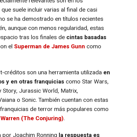
pecialmente relevantes son en los
ue suele incluir varias al final de casi
mo se ha demostrado en títulos recientes
én, aunque con menos regularidad, estas
spacio tras los finales de
cintas basadas
con el
Superman de James Gunn
como
créditos son una herramienta utilizada
en
s y en otras franquicias
como Star Wars,
 Story, Jurassic World, Matrix,
aiana o Sonic. También cuentan con estas
 franquicias de terror más populares como
 Warren (The Conjuring)
.
da por Joachim Ronning
la respuesta es