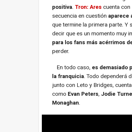
positiva
.
Tron: Ares
cuenta con u
secuencia en cuestión
aparece a
que termine la primera parte. Y s
decir que es un momento muy i
para los fans más acérrimos d
perder.
En todo caso,
es demasiado pr
la franquicia
. Todo dependerá de
junto con Leto y Bridges, cuent
como
Evan Peters
,
Jodie Turn
Monaghan
.