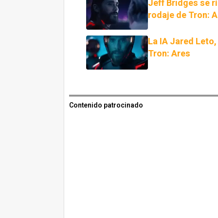
Jeff Bridges se r
rodaje de Tron: 
La IA Jared Leto, 
Tron: Ares
Contenido patrocinado