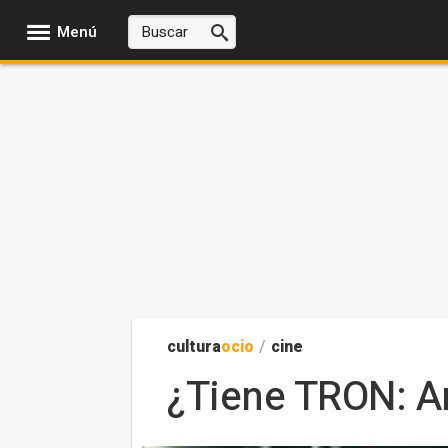
Menú
cultura
ocio
/
cine
¿Tiene TRON: Ar