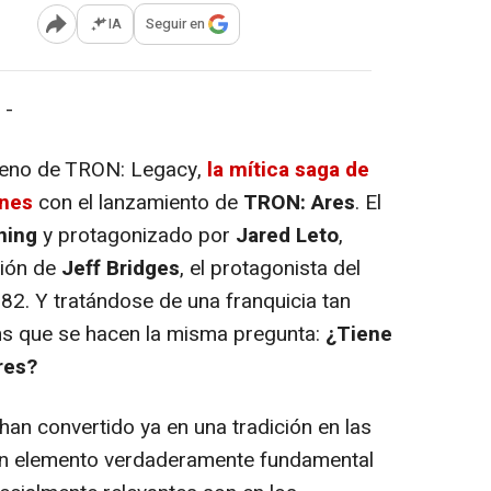
IA
Seguir en
Abrir opciones para compartir
 -
reno de TRON: Legacy,
la mítica saga de
cines
con el lanzamiento de
TRON: Ares
. El
ning
y protagonizado por
Jared Leto
,
ción de
Jeff Bridges
, el protagonista del
1982. Y tratándose de una franquicia tan
ns que se hacen la misma pregunta:
¿Tiene
res?
n convertido ya en una tradición en las
un elemento verdaderamente fundamental