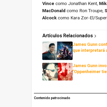
Vince
como Jonathan Kent,
Mik
MacDonald
como Ron Troupe,
S
Alcock
como Kara Zor-El/Superg
Artículos Relacionados
James Gunn confi
que interpretará
James Gunn invo
"Oppenheimer tie
Contenido patrocinado