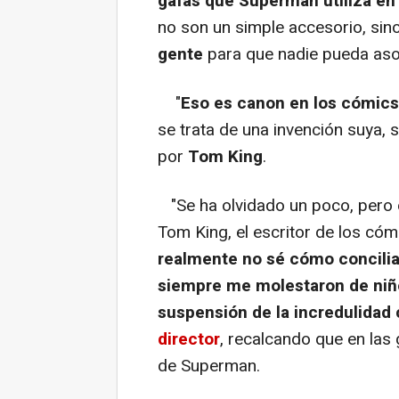
gafas que Superman utiliza en 
no son un simple accesorio, si
gente
para que nadie pueda asoc
"
Eso es canon en los cómics
se trata de una invención suya, s
por
Tom King
.
"Se ha olvidado un poco, pero 
Tom King, el escritor de los có
realmente no sé cómo conciliar
siempre me molestaron de niñ
suspensión de la incredulida
director
, recalcando que en las
de Superman.