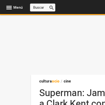
Menú
cultura
ocio
/
cine
Superman: Jame
a Clark Kent co