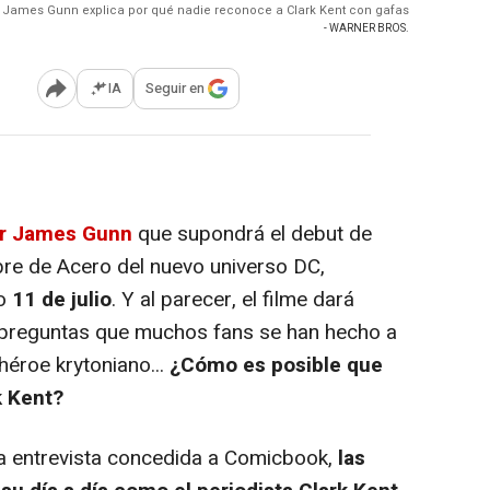
James Gunn explica por qué nadie reconoce a Clark Kent con gafas
- WARNER BROS.
IA
Seguir en
Abrir opciones para compartir
or James Gunn
que supondrá el debut de
e de Acero del nuevo universo DC,
o
11 de julio
. Y al parecer, el filme dará
 preguntas que muchos fans se han hecho a
héroe krytoniano...
¿Cómo es posible que
k Kent?
 entrevista concedida a Comicbook,
las