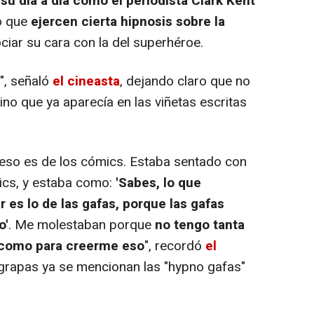
su día a día como el periodista Clark Kent
no que
ejercen cierta hipnosis sobre la
iar su cara con la del superhéroe.
", señaló
el cineasta
, dejando claro que no
ino que ya aparecía en las viñetas escritas
eso es de los cómics. Estaba sentado con
mics, y estaba como:
'Sabes, lo que
 es lo de las gafas, porque las gafas
o'
. Me molestaban porque
no tengo tanta
d como para creerme eso
", recordó
el
 grapas ya se mencionan las "hypno gafas"