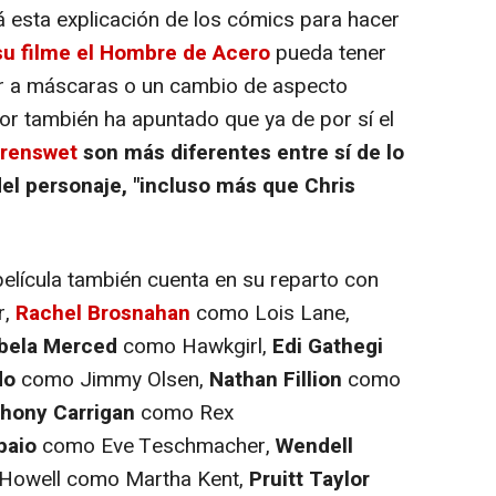
 esta explicación de los cómics para hacer
su filme el Hombre de Acero
pueda tener
ir a máscaras o un cambio de aspecto
ador también ha apuntado que ya de por sí el
orenswet
son más diferentes entre sí de lo
del personaje, "incluso más que Chris
película también cuenta en su reparto con
r,
Rachel Brosnahan
como Lois Lane,
abela Merced
como Hawkgirl,
Edi Gathegi
do
como Jimmy Olsen,
Nathan Fillion
como
hony Carrigan
como Rex
paio
como Eve Teschmacher,
Wendell
 Howell como Martha Kent,
Pruitt Taylor