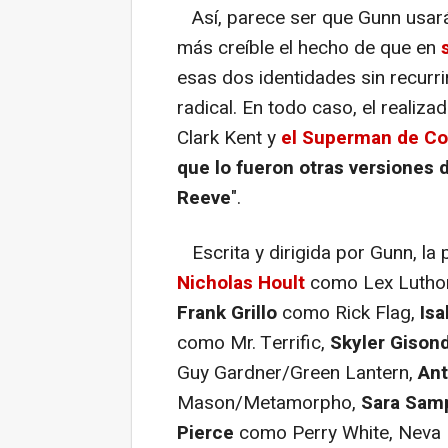
Así, parece ser que Gunn usará
más creíble el hecho de que en
esas dos identidades sin recurr
radical. En todo caso, el realiz
Clark Kent y
el Superman de C
que lo fueron otras versiones 
Reeve
".
Escrita y dirigida por Gunn, la 
Nicholas Hoult
como Lex Lutho
Frank Grillo
como Rick Flag,
Is
como Mr. Terrific,
Skyler Gison
Guy Gardner/Green Lantern,
Ant
Mason/Metamorpho,
Sara Sam
Pierce
como Perry White, Neva