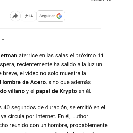
IA
Seguir en
Abrir opciones para compartir
 -
perman
aterrice en las salas el próximo
11
spera, recientemente ha salido a la luz un
breve, el vídeo no solo muestra la
l Hombre de Acero
, sino que además
do villano
y el
papel de Krypto
en él.
 40 segundos de duración, se emitió en el
 circula por Internet. En él, Luthor
cho reunido con un hombre, probablemente