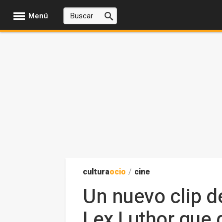
Menú
cultura
ocio
/
cine
Un nuevo clip d
Lex Luthor que 