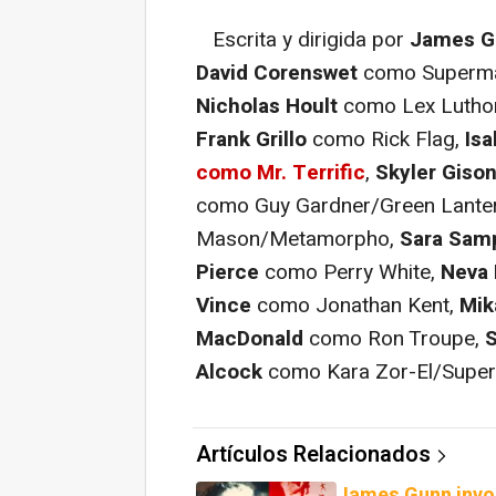
Escrita y dirigida por
James G
David Corenswet
como Superman.
Nicholas Hoult
como Lex Lutho
Frank Grillo
como Rick Flag,
Is
como Mr. Terrific
,
Skyler Giso
como Guy Gardner/Green Lante
Mason/Metamorpho,
Sara Sam
Pierce
como Perry White,
Neva 
Vince
como Jonathan Kent,
Mik
MacDonald
como Ron Troupe,
Alcock
como Kara Zor-El/Superg
Artículos Relacionados
James Gunn invo