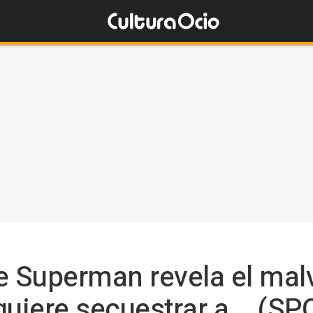
e Superman revela el mal
quiere secuestrar a... (SP