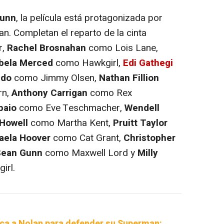
unn
, la película está protagonizada por
 Completan el reparto de la cinta
r,
Rachel Brosnahan
como Lois Lane,
abela Merced
como Hawkgirl,
Edi Gathegi
ndo
como Jimmy Olsen,
Nathan Fillion
rn,
Anthony Carrigan
como Rex
paio
como Eve Teschmacher,
Wendell
Howell
como Martha Kent,
Pruitt Taylor
aela Hoover
como Cat Grant,
Christopher
Sean Gunn
como Maxwell Lord y
Milly
irl.
ca a Nolan para defender su Superman: