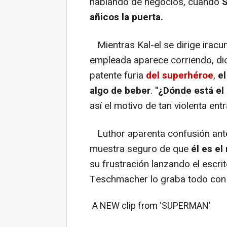
hablando de negocios, cuando
S
añicos la puerta.
Mientras Kal-el se dirige iracu
empleada aparece corriendo, dic
patente furia
del superhéroe
,
el
algo de beber
.
"¿Dónde está el 
así el motivo de tan violenta ent
Luthor aparenta confusión ante 
muestra seguro de que
él es e
su frustración lanzando el escri
Teschmacher lo graba todo con s
A NEW clip from ‘SUPERMAN’