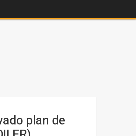
vado plan de
OILER)