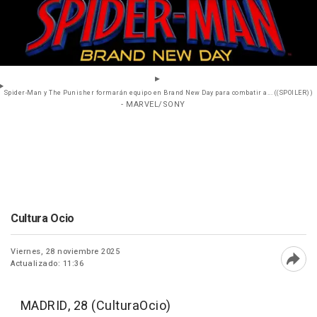
Spider-Man y The Punisher formarán equipo en Brand New Day para combatir a... ((SPOILER))
- MARVEL/SONY
Cultura Ocio
Viernes, 28 noviembre 2025
Actualizado: 11:36
Abri
MADRID, 28 (CulturaOcio)