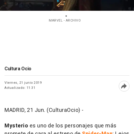
MARVEL - ARCHIVO
Cultura Ocio
Viernes, 21 junio 2019
Actualizado: 11:31
Abri
MADRID, 21 Jun. (CulturaOcio) -
Mysterio
es uno de los personajes que más
promete de cara al estreno de
Spider-Man
: Lejos