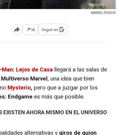
MARVEL STUDIOS
IA
Seguir en
Abrir opciones para compartir
-Man: Lejos de Casa
llegará a las salas de
l
Multiverso Marvel
, una idea que bien
lano
Mysterio
,
pero que a juzgar por los
es: Endgame
es más que posible.
 EXISTEN AHORA MISMO EN EL UNIVERSO
ealidades alternativas y
giros de guion