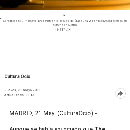
El regreso de Cliff Booth (Brad Pitt) en la secuela de Érase una vez en Hollywood retrasa su
estreno en Netflix
- NETFLIX
Cultura Ocio
Jueves, 21 mayo 2026
Actualizado: 16:13
Abri
MADRID, 21 May. (CulturaOcio) -
Aunque se había anunciado que
The