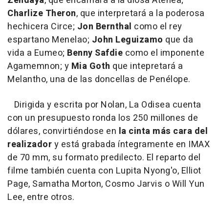
Zendaya
, que encarnará a la diosa Atenea;
Charlize Theron
, que interpretará a la poderosa
hechicera Circe;
Jon Bernthal
como el rey
espartano Menelao;
John Leguizamo
que da
vida a Eumeo;
Benny Safdie
como el imponente
Agamemnon; y
Mia Goth
que intepretará a
Melantho, una de las doncellas de Penélope.
Dirigida y escrita por Nolan, La Odisea cuenta
con un presupuesto ronda los 250 millones de
dólares, convirtiéndose en
la cinta más cara del
realizador
y está grabada íntegramente en IMAX
de 70 mm, su formato predilecto. El reparto del
filme también cuenta con Lupita Nyong'o, Elliot
Page, Samatha Morton, Cosmo Jarvis o Will Yun
Lee, entre otros.