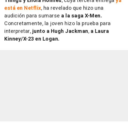
Things
y
Enola Holmes
, cuya tercera entrega
ya
está en Netflix
, ha revelado que hizo una
audición para sumarse
a la saga X-Men.
Concretamente, la joven hizo la prueba para
interpretar,
junto a
Hugh Jackman
,
a Laura
Kinney/X-23 en Logan.