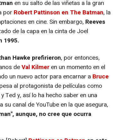
tman
en su salto de las viñetas a la gran
da por
Robert Pattinson en The Batman
, la
aptaciones en cine. Sin embargo,
Reeves
zado de la capa en la cinta de Joel
n 1995.
than Hawke prefirieron
, por entonces,
manos de
Val Kilmer
en un momento en el
do un nuevo actor para encarnar a
Bruce
 pesa al protagonista de películas como
ll y Ted y, así lo ha hecho saber en una
ra su canal de YouTube en la que asegura,
tman", aunque, no cree que ocurra