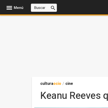
Menú
cultura
ocio
/
cine
Keanu Reeves q