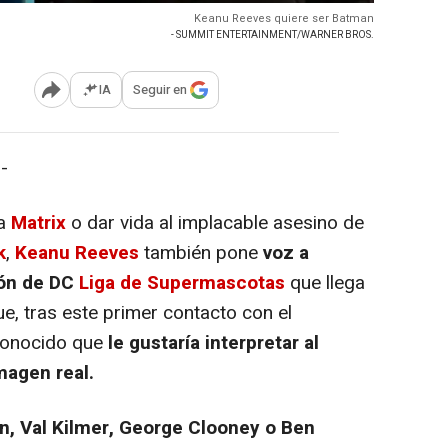
Keanu Reeves quiere ser Batman
- SUMMIT ENTERTAINMENT/WARNER BROS.
IA
Seguir en
Abrir opciones para compartir
-
ga
Matrix
o dar vida al implacable asesino de
k
,
Keanu Reeves
también pone
voz a
ión de DC
Liga de Supermascotas
que llega
ue, tras este primer contacto con el
econocido que
le gustaría interpretar al
magen real.
n, Val Kilmer, George Clooney o Ben