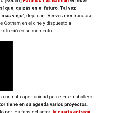
ro [Robert]
Pattinson es Batman
en este
í que, quizás en el futuro. Tal vez
 más viejo"
, dejó caer Reeves mostrándose
de Gotham en el cine y dispuesto a
le ofreció en su momento.
o no esta oportunidad para ser el caballero
tor tiene en su agenda varios proyectos
,
o por los fans del actor,
la cuarta entrega