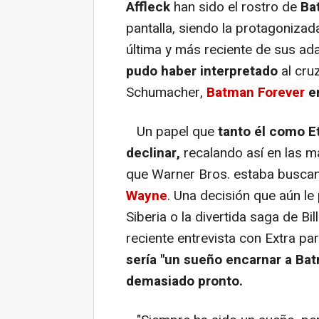
Affleck
han sido el rostro de
Ba
pantalla, siendo la protagoniza
última y más reciente de sus ad
pudo haber interpretado
al cru
Schumacher,
Batman Forever
e
Un papel que
tanto él como E
declinar,
recalando así en las 
que Warner Bros. estaba buscan
Wayne
. Una decisión que aún le
Siberia o la divertida saga de Bi
reciente entrevista con Extra pa
sería "un sueño encarnar a Ba
demasiado pronto.