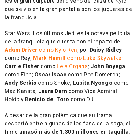
los el gran culpable del diseño del caza de Kylo
que se vio en la gran pantalla son los juguetes de
la franquicia.
Star Wars: Los últimos Jedi es la octava película
de la franquicia que cuenta con el reparto de
Adam Driver
como Kylo Ren
, por
Daisy Ridley
como Rey;
Mark Hamill
como Luke Skywalker
;
Carrie Fisher
como
Leia Organa
;
John Boyega
como Finn;
Oscar Isaac
como Poe Domeron;
Andy Serkis
como Snoke;
Lupita Nyong'o
como
Maz Kanata;
Laura Dern
como Vice Admiral
Holdo y
Benicio del Toro
como DJ.
A pesar de la gran polémica que su trama
despertó entre algunos de los fans de la saga, el
filme
amasó más de 1.300 millones en taquilla
.