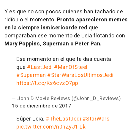
Y es que no son pocos quienes han tachado de
ridículo el momento.
Pronto aparecieron memes
en la siempre inmisericorde red
que
comparaban ese momento de Leia flotando con
Mary Poppins, Superman o Peter Pan.
Ese momento en el que te das cuenta
que
#LastJedi
#ManOfSteel
#Superman
#StarWarsLosUltimosJedi
https://t.co/Ks6cvzO7pp
— John D Movie Reviews (@John_D_Reviews)
15 de diciembre de 2017
Súper Leia.
#TheLastJedi
#StarWars
pic.twitter.com/n0nZyJ1ILk