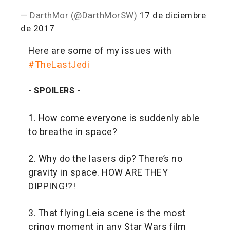
— DarthMor (@DarthMorSW)
17 de diciembre
de 2017
Here are some of my issues with
#TheLastJedi
- SPOILERS -
1. How come everyone is suddenly able
to breathe in space?
2. Why do the lasers dip? There’s no
gravity in space. HOW ARE THEY
DIPPING!?!
3. That flying Leia scene is the most
cringy moment in any Star Wars film