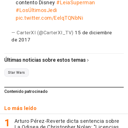
contento Disney
#LeiaSuperman
#LosÚltimosJedi
pic.twitter.com/EelqTQNbNi
— CarterXI (@CarterXI_TV)
15 de diciembre
de 2017
Últimas noticias sobre estos temas
Star Wars
Contenido patrocinado
Lo más leído
Arturo Pérez-Reverte dicta sentencia sobre
La Odisea de Christopher Nolan: "Licencias