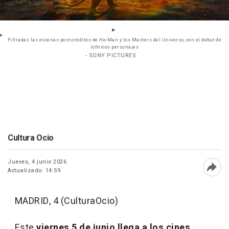
Filtradas las escenas post-créditos de He-Man y los Masters del Universo, con el debut de
icónicos personajes
- SONY PICTURES
Cultura Ocio
Jueves, 4 junio 2026
Actualizado: 14:59
Abri
MADRID, 4 (CulturaOcio)
Este
viernes 5 de junio llega a los cines