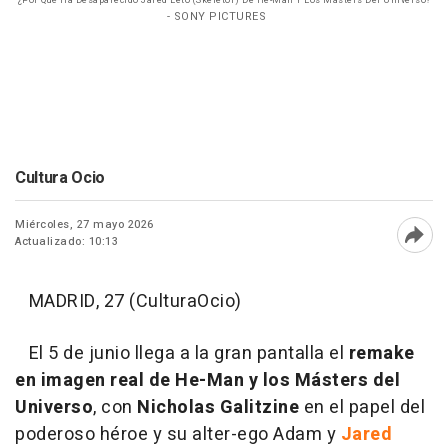
¿Por Qué Ha Desaparecido Jared Leto (Skeletor) De He-Man Y Los Masters Del Universo?
- SONY PICTURES
Cultura Ocio
Miércoles, 27 mayo 2026
Actualizado: 10:13
Abri
MADRID, 27 (CulturaOcio)
El 5 de junio llega a la gran pantalla el
remake
en imagen real de He-Man y los Másters del
Universo
, con
Nicholas Galitzine
en el papel del
poderoso héroe y su alter-ego Adam y
Jared