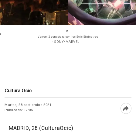
Venom 2 conectará con los Seis Siniestros
- SONY/MARVEL
Cultura Ocio
Martes, 28 septiembre 2021
Publicado: 12:05
Abri
MADRID, 28 (CulturaOcio)