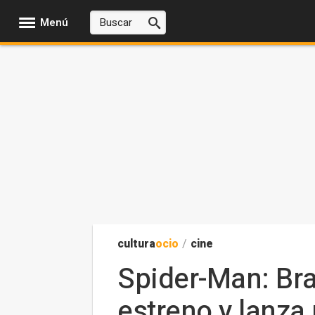
Menú
cultura
ocio
/
cine
Spider-Man: Br
estreno y lanza