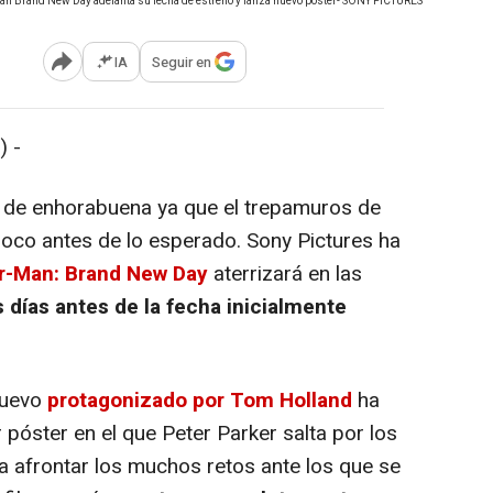
an Brand New Day adelanta su fecha de estreno y lanza nuevo póster- SONY PICTURES
IA
Seguir en
Abrir opciones para compartir
) -
de enhorabuena ya que el trepamuros de
poco antes de lo esperado. Sony Pictures ha
r-Man: Brand New Day
aterrizará en las
s días antes de la fecha inicialmente
nuevo
protagonizado por Tom Holland
ha
póster en el que Peter Parker salta por los
a afrontar los muchos retos ante los que se