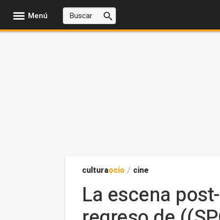
Menú
cultura
ocio
/
cine
La escena post-
regreso de ((SP