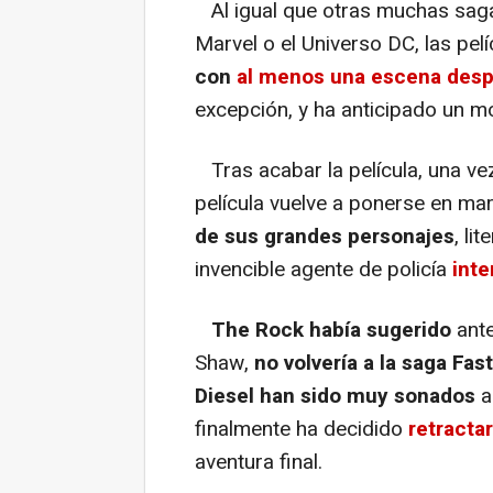
Al igual que otras muchas sag
Marvel o el Universo DC, las pel
con
al menos una escena despu
excepción, y ha anticipado un 
Tras acabar la película, una vez
película vuelve a ponerse en mar
de sus grandes personajes
, li
invencible agente de policía
int
The Rock había sugerido
ant
Shaw,
no volvería a la saga Fas
Diesel han sido muy sonados
a
finalmente ha decidido
retracta
aventura final.