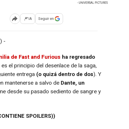
- UNIVERSAL PICTURES
IA
Seguir en
Abrir opciones para compartir
) -
milia de Fast and Furious
ha regresado
X es el principio del desenlace de la saga,
guiente entrega
(o quizá dentro de dos
). Y
ben mantenerse a salvo de
Dante, un
ne desde su pasado sediento de sangre y
CONTIENE SPOILERS))