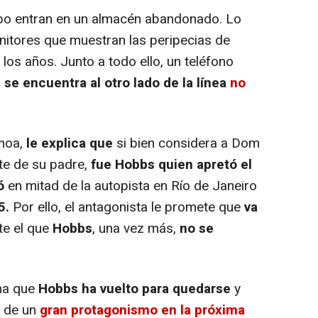
po entran en un almacén abandonado. Lo
nitores que muestran las peripecias de
 los años. Junto a todo ello, un teléfono
se encuentra al otro lado de la línea
no
omoa,
le explica
que
si bien considera a Dom
te de su padre,
fue Hobbs quien apretó el
ó
en mitad de la autopista en Río de Janeiro
5.
Por ello, el antagonista le promete que
va
nte el que
Hobbs
, una vez más,
no se
ma que
Hobbs ha vuelto para quedarse
y
á de un
gran protagonismo en la próxima