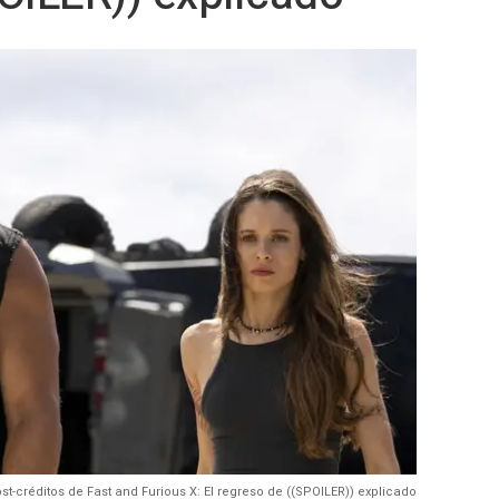
t-créditos de Fast and Furious X: El regreso de ((SPOILER)) explicado