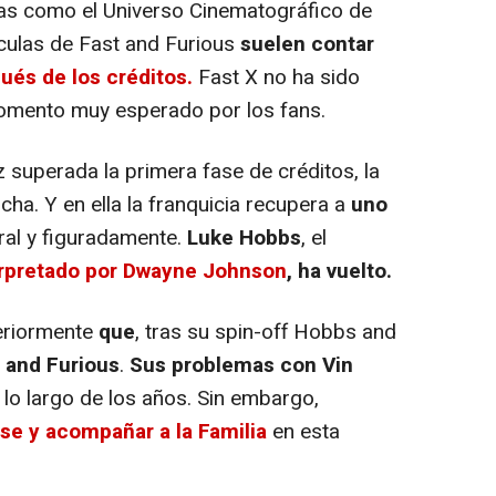
as como el Universo Cinematográfico de
ículas de Fast and Furious
suelen contar
és de los créditos.
Fast X no ha sido
momento muy esperado por los fans.
 superada la primera fase de créditos, la
cha. Y en ella la franquicia recupera a
uno
teral y figuradamente.
Luke Hobbs
, el
erpretado por Dwayne Johnson
, ha vuelto.
eriormente
que
, tras su spin-off Hobbs and
t and Furious
.
Sus problemas con Vin
 lo largo de los años. Sin embargo,
rse y acompañar a la Familia
en esta