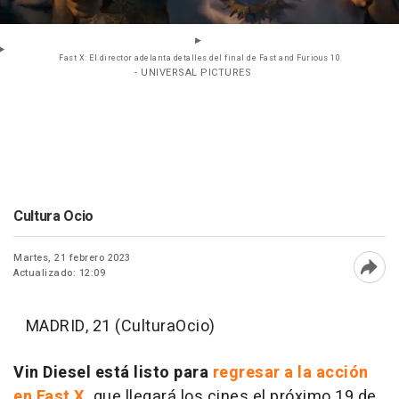
Fast X: El director adelanta detalles del final de Fast and Furious 10
- UNIVERSAL PICTURES
Cultura Ocio
Martes, 21 febrero 2023
Actualizado: 12:09
Abri
MADRID, 21 (CulturaOcio)
Vin Diesel está listo para
regresar a la acción
en Fast X,
que llegará los cines el próximo 19 de