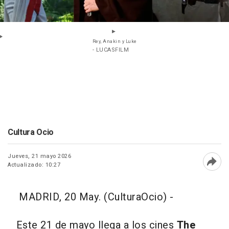
Rey, Anakin y Luke
- LUCASFILM
Cultura Ocio
Jueves, 21 mayo 2026
Actualizado: 10:27
Abri
MADRID, 20 May. (CulturaOcio) -
Este 21 de mayo llega a los cines
The