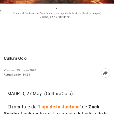
Este es el Darkseid de Zack Snyder y su Liga de la Justicia (Justice League)
- HBO/ZACK SNYDER
Cultura Ocio
Viernes, 29 mayo 2020
Actualizado: 14:23
Abri
MADRID, 27 May. (CulturaOcio) -
El montaje de
'Liga de la Justicia'
de
Zack
Snyder
finalmente se. La versión definitiva de la