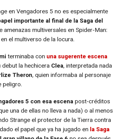
nge en Vengadores 5 no es especialmente
apel importante al final de la Saga del
e amenazas multiversales en Spider-Man:
 el multiverso de la locura.
mi
terminaba con
una sugerente escena
u debut la hechicera
Clea
, interpretada nada
lize Theron
, quien informaba al personaje
 peligro.
engadores 5 con esa escena
post-créditos
que una de ellas no lleva a nada) o al menos
ndo Strange el protector de la Tierra contra
dado el papel que ya ha jugado en
la Saga
l gran villano de la Fase 6
no sea después