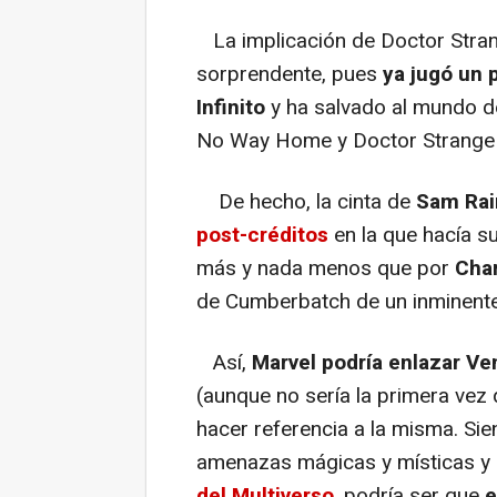
La implicación de Doctor Stra
sorprendente, pues
ya jugó un p
Infinito
y ha salvado al mundo d
No Way Home y Doctor Strange en
De hecho, la cinta de
Sam Rai
post-créditos
en la que hacía s
más y nada menos que por
Char
de Cumberbatch de un inminente
Así,
Marvel podría enlazar V
(aunque no sería la primera vez 
hacer referencia a la misma. Sie
amenazas mágicas y místicas y 
del Multiverso
, podría ser que
e