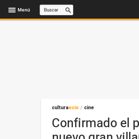
Menú
cultura
ocio
/
cine
Confirmado el p
nuevo gran vill