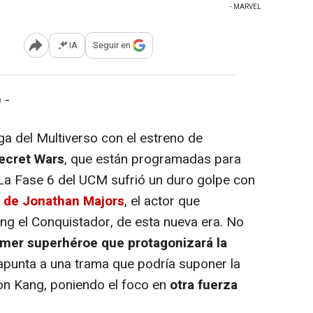
- MARVEL
IA
Seguir en
Abrir opciones para compartir
 -
a del Multiverso con el estreno de
ecret Wars
, que están programadas para
La Fase 6 del UCM sufrió un duro golpe con
o de Jonathan Majors
, el actor que
Kang el Conquistador, de esta nueva era. No
imer superhéroe que protagonizará la
punta a una trama que podría suponer la
on Kang, poniendo el foco en
otra fuerza