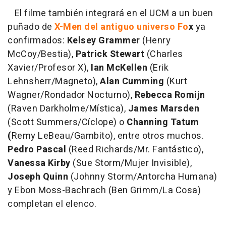
El filme también integrará en el UCM a un buen
puñado de
X-Men del antiguo universo Fo
x
ya
confirmados:
Kelsey Grammer
(Henry
McCoy/Bestia),
Patrick Stewart
(Charles
Xavier/Profesor X),
Ian McKellen
(Erik
Lehnsherr/Magneto),
Alan Cumming
(Kurt
Wagner/Rondador Nocturno),
Rebecca Romijn
(Raven Darkholme/Mística),
James Marsden
(Scott Summers/Cíclope) o
Channing Tatum
(
Remy LeBeau/Gambito), entre otros muchos.
Pedro Pascal
(Reed Richards/Mr. Fantástico),
Vanessa Kirby
(Sue Storm/Mujer Invisible),
Joseph Quinn
(Johnny Storm/Antorcha Humana)
y Ebon Moss-Bachrach (Ben Grimm/La Cosa)
completan el elenco.