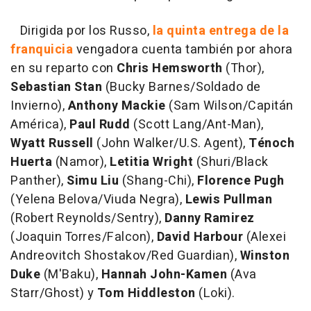
Dirigida por los Russo,
la quinta entrega de la
franquicia
vengadora cuenta también por ahora
en su reparto con
Chris Hemsworth
(Thor),
Sebastian Stan
(Bucky Barnes/Soldado de
Invierno),
Anthony Mackie
(Sam Wilson/Capitán
América),
Paul Rudd
(Scott Lang/Ant-Man),
Wyatt Russell
(John Walker/U.S. Agent),
Ténoch
Huerta
(Namor),
Letitia Wright
(Shuri/Black
Panther),
Simu Liu
(Shang-Chi),
Florence Pugh
(Yelena Belova/Viuda Negra),
Lewis Pullman
(Robert Reynolds/Sentry),
Danny Ramirez
(Joaquin Torres/Falcon),
David Harbour
(Alexei
Andreovitch Shostakov/Red Guardian),
Winston
Duke
(M'Baku),
Hannah John-Kamen
(Ava
Starr/Ghost) y
Tom Hiddleston
(Loki).