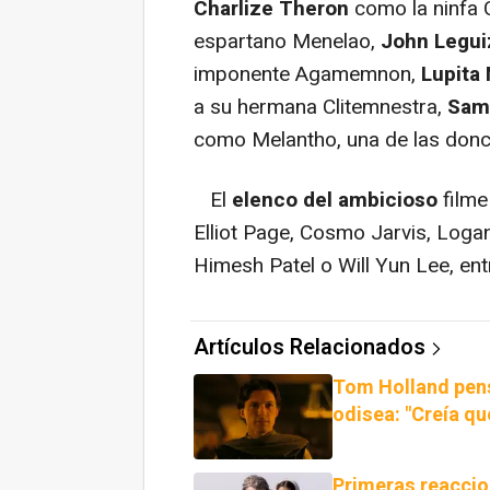
Charlize Theron
como la ninfa 
espartano Menelao,
John Legu
imponente Agamemnon,
Lupita 
a su hermana Clitemnestra,
Sam
como Melantho, una de las donc
El
elenco del ambicioso
filme
Elliot Page, Cosmo Jarvis, Loga
Himesh Patel o Will Yun Lee, ent
Artículos Relacionados
Tom Holland pens
odisea: "Creía q
Primeras reaccio