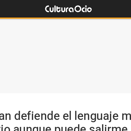
an defiende el lenguaje 
vio aunque puede salirme 