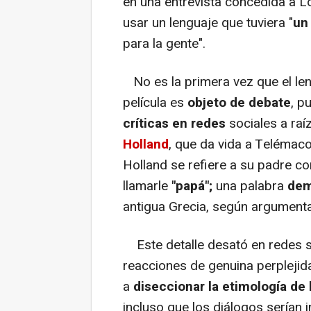
en una entrevista concedida a L
usar un lenguaje que tuviera "
un
para la gente".
No es la primera vez que el leng
película es
objeto de debate
, p
críticas en redes
sociales a raí
Holland
, que da vida a Telémaco. 
Holland se refiere a su padre 
llamarle
"papá";
una palabra
dem
antigua Grecia, según argument
Este detalle desató en redes s
reacciones de genuina perplejida
a
diseccionar la etimología de 
incluso que los diálogos serían 