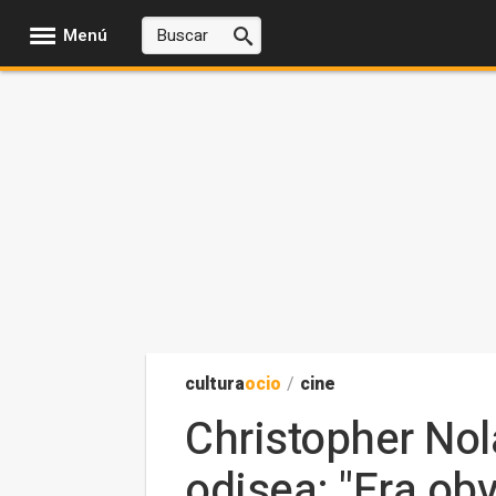
Menú
cultura
ocio
/
cine
Christopher Nol
odisea: "Era ob