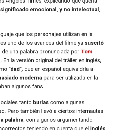
os Angeles Times, explicando que quería
 significado emocional, y no intelectual
,
uaje que los personajes utilizan en la
ues uno de los avances del filme ya
suscitó
z de una palabra pronunciada por
Tom
En la versión original del tráiler en inglés,
como
"dad",
que en español equivaldría a
asiado moderna
para ser utilizada en la
aban algunos fans.
ociales tanto
burlas
como algunas
d. Pero también llevó a ciertos internautas
la palabra
, con algunos argumentando
incorrectos teniendo en cuenta que el
inglés