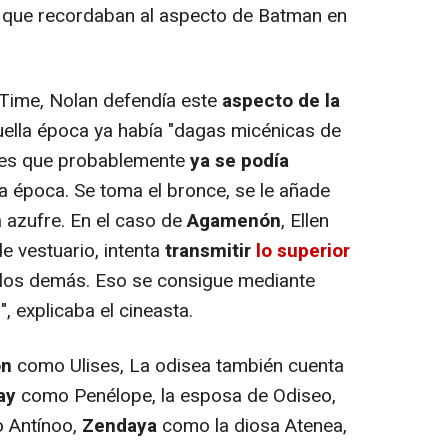
 que recordaban al aspecto de Batman en
Time, Nolan defendía este
aspecto de la
ella época ya había "dagas micénicas de
a es que probablemente
ya se podía
a época. Se toma el bronce, se le añade
a azufre. En el caso de
Agamenón
, Ellen
de vestuario, intenta
transmitir
lo superior
los demás. Eso se consigue mediante
, explicaba el cineasta.
on
como Ulises, La odisea también cuenta
ay
como Penélope, la esposa de Odiseo,
 Antínoo,
Zendaya
como la diosa Atenea,