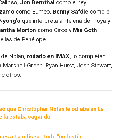
Calipso,
Jon Bernthal
como el rey
izamo
como Eumeo,
Benny Safdie
como el
Nyong'o
que interpreta a Helena de Troya y
antha Morton
como Circe y
Mia Goth
ellas de Penélope.
 de Nolan,
rodado en IMAX,
lo completan
n Marshall-Green, Ryan Hurst, Josh Stewart,
re otros.
ó que Christopher Nolan le odiaba en La
ue la estaba cagando"
nes a La odisea: Todo "un festín