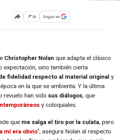
IA
Seguir en
Abrir opciones para compartir
de
Christopher Nolan
que adapta el clásico
 expectación, sino también cierta
de fidelidad respecto al material original
y
la época en la que se ambienta. Y la última
to revuelo han sido
sus diálogos
, que
ontemporáneos
y coloquiales.
uede que
me salga el tiro por la culata
, pero
a mí era obvio
", asegura Nolan al respecto