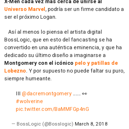
X-Men cada vez más cerca de unirse al
Universo Marvel
, podría ser un firme candidato a
ser el próximo Logan.
Así al menos lo piensa el artista digital
BossLogic, que en esto del fancasting se ha
convertido en una auténtica eminencia, y que ha
dedicado su último diseño a imaginarse a
Montgomery con el icónico
pelo y patillas de
Lobezno
. Y por supuesto no puede faltar su puro,
siempre humeante.
III
@dacremontgomery
...... 👀
#wolverine
pic.twitter.com/BaMMFGp4nG
— BossLogic (@Bosslogic)
March 8, 2018