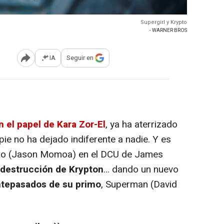
Supergirl y Krypto
- WARNER BROS
IA
Seguir en
Abrir opciones para compartir
n el papel de Kara Zor-El
, ya ha aterrizado
spie no ha dejado indiferente a nadie. Y es
bo (Jason Momoa) en el DCU de James
destrucción de Krypton
... dando un nuevo
ntepasados de su primo
, Superman (David