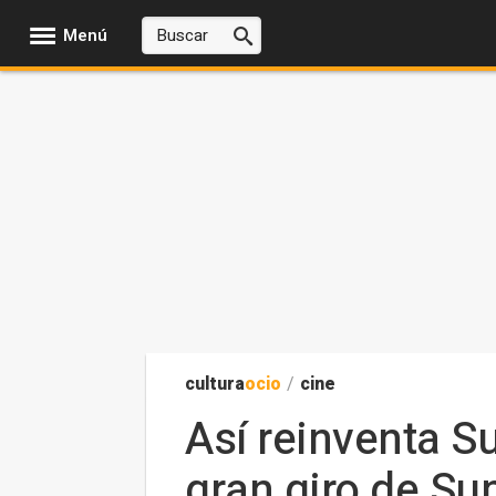
Menú
cultura
ocio
/
cine
Así reinventa Su
gran giro de Su