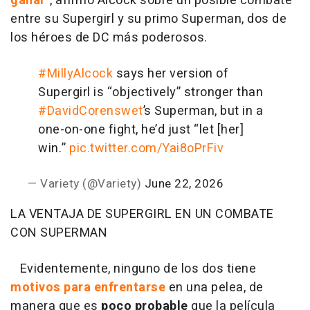
ganar
", afirmó Alcock sobre un posible combate
entre su Supergirl y su primo Superman, dos de
los héroes de DC más poderosos.
#MillyAlcock
says her version of
Supergirl is “objectively” stronger than
#DavidCorenswet
’s Superman, but in a
one-on-one fight, he’d just “let [her]
win.”
pic.twitter.com/Yai8oPrFiv
— Variety (@Variety)
June 22, 2026
LA VENTAJA DE SUPERGIRL EN UN COMBATE
CON SUPERMAN
Evidentemente, ninguno de los dos tiene
motivos para enfrentarse
en una pelea, de
manera que es
poco probable
que la película