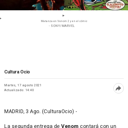
Matanza en Venom 2 y en el cómic
- SONY/MARVEL
Cultura Ocio
Martes, 17 agosto 2021
Actualizado: 14:40
Abri
MADRID, 3 Ago. (CulturaOcio) -
La segunda entrega de
Venom
contará con un